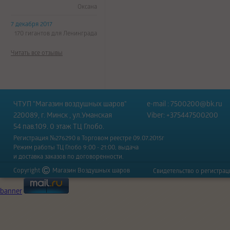
Оксана
7 декабря 2017
170 гигантов для Ленинграда
Читать все отзывы
ЧТУП "Магазин воздушных шаров"
e-mail :
7500200@bk.ru
220089, г. Минск , ул.Уманская
Viber: +375447500200
54 пав.109. 0 этаж ТЦ Глобо.
Регистрация №276290 в Торговом реестре 09.07.2015г
Режим работы ТЦ Глобо 9:00 - 21:00, выдача
и доставка заказов по договоренности.
Copyright
Магазин Воздушных шаров
Свидетельство о регистра
banner