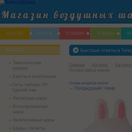
КАТАЛОГ
УСЛУГИ
УСЛОВИЯ
ОТЗЫВЫ
К
Быстрые ответы в Tele
КАТАЛОГ
Тематические
Главная
Каталог
Катало
шарики
Голова зайца малая
Букеты и композиции
Голова медведя малая
Сеты, наборы DIY
← Предыдущий товар
Сделай сам
Латексные шары
Фольгированные
шары
Эксклюзивные шары
Шары - гиганты