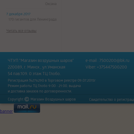
Оксана
7 декабря 2017
170 гигантов для Ленинграда
Читать все отзывы
ЧТУП "Магазин воздушных шаров"
e-mail :
7500200@bk.ru
220089, г. Минск , ул.Уманская
Viber: +375447500200
54 пав.109. 0 этаж ТЦ Глобо.
Регистрация №276290 в Торговом реестре 09.07.2015г
Режим работы ТЦ Глобо 9:00 - 21:00, выдача
и доставка заказов по договоренности.
Copyright
Магазин Воздушных шаров
Свидетельство о регистра
banner