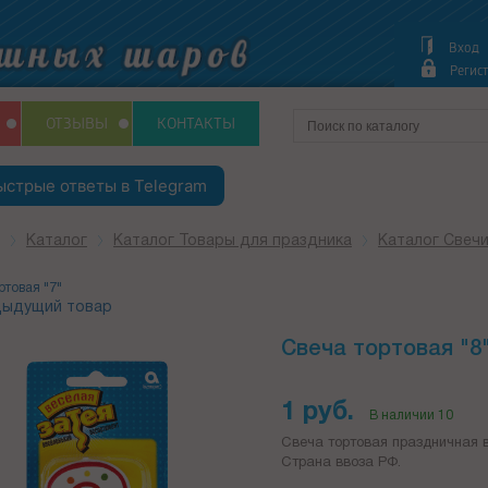
Вход
Регис
ОТЗЫВЫ
КОНТАКТЫ
ыстрые ответы в Telegram
Каталог
Каталог Товары для праздника
Каталог Свеч
ртовая "7"
ыдущий товар
Свеча тортовая "8
1 руб.
В наличии 10
Свеча тортовая праздничная 
Страна ввоза РФ.