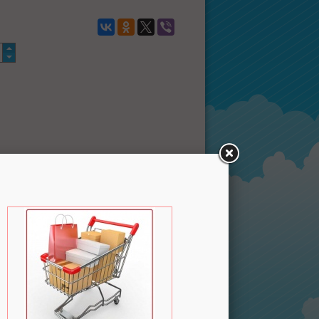
а
Безналичный
Наложенный
ыми
расчет
платеж