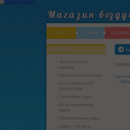
КАТАЛОГ
УСЛУГИ
УСЛОВИЯ
Б
КАТАЛОГ
Тематические
Главная
шарики
Букеты и композиции
Свеча то
← Пред
Сеты, наборы DIY
Сделай сам
Латексные шары
Фольгированные
шары
Эксклюзивные шары
Шары - гиганты