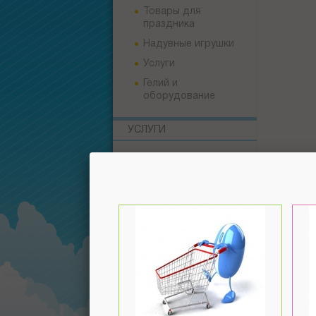
Товары для
праздника
Надувные игрушки
Услуги
Гелий и
оборудование
УСЛУГИ
Продажа воздушных
СПОС
шаров
Возможн
Печать логотипа на
шарах
Оформление
воздушными шарами
Доставка по г.
Минску и РБ
Реклама на больших
шарах