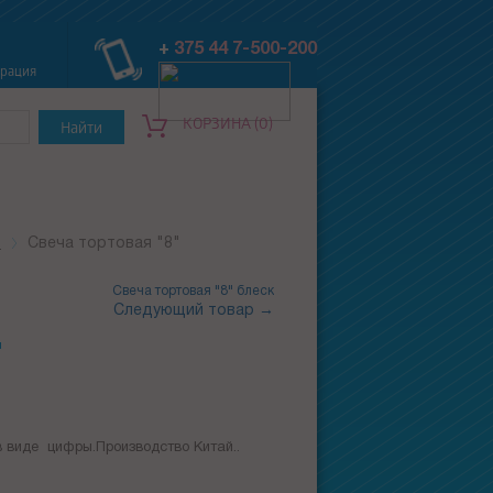
+
375 44 7-500-200
трация
КОРЗИНА (0)
и
Свеча тортовая "8"
Свеча тортовая "8" блеск
Следующий товар →
"
в виде цифры.Производство Китай..