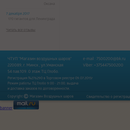
Оксана
7 декабря 2017
170 гигантов для Ленинграда
Читать все отзывы
ЧТУП "Магазин воздушных шаров"
e-mail :
7500200@bk.ru
220089, г. Минск , ул.Уманская
Viber: +375447500200
54 пав.109. 0 этаж ТЦ Глобо.
Регистрация №276290 в Торговом реестре 09.07.2015г
Режим работы ТЦ Глобо 9:00 - 21:00, выдача
и доставка заказов по договоренности.
Copyright
Магазин Воздушных шаров
Свидетельство о регистра
banner